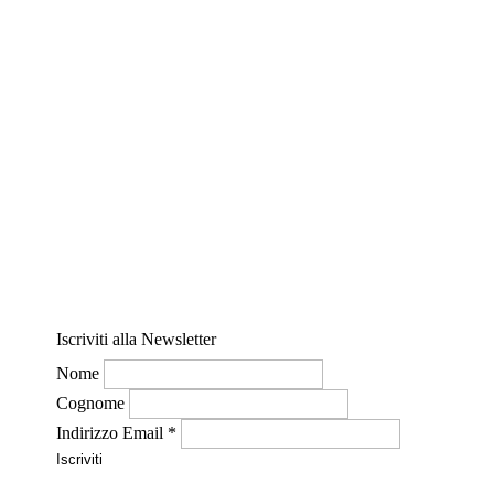
Consulta l'albo degli iscritti
Informative del presidente
Leggi tutte le informative
Iscriviti alla Newsletter
Nome
Cognome
Indirizzo Email
*