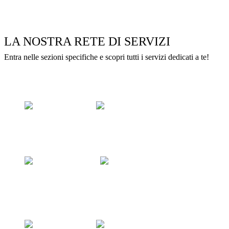
LA NOSTRA RETE DI SERVIZI
Entra nelle sezioni specifiche e scopri tutti i servizi dedicati a te!
STUDENTI
Scopri i progetti per le scuole medie
GEORENTIAMOCI
FORMAZIONE
Consulta i nostri piani per la tua FORMAZIONE CONTINUA