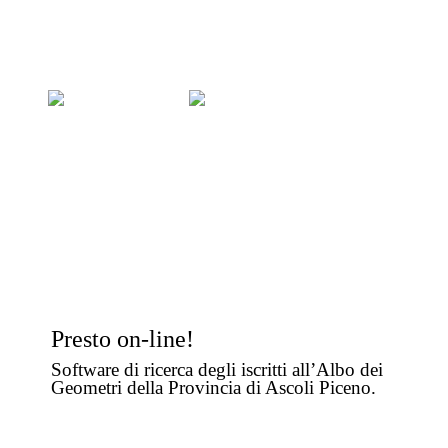
TIROCINANTI
Consulta i moduli e gli esami per i tirocinanti e i corsi di formazione.
CASSA GEOMETRI
Rivolgiti a noi per avere maggiori informaizoni.
Presto on-line!
Software di ricerca degli iscritti all’Albo dei
Geometri della Provincia di Ascoli Piceno.